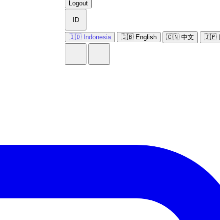
Logout
ID
🇮🇩 Indonesia
🇬🇧 English
🇨🇳 中文
🇯