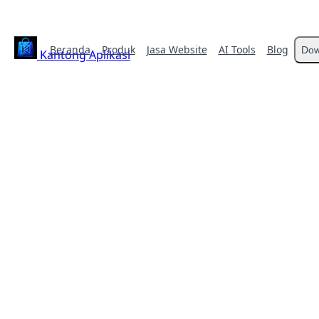
Beranda
Produk
Jasa Website
AI Tools
Blog
Dow
Kantong Aplikasi