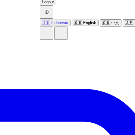
Logout
ID
🇮🇩 Indonesia
🇬🇧 English
🇨🇳 中文
🇯