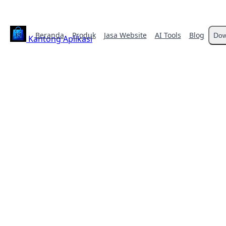
Beranda
Produk
Jasa Website
AI Tools
Blog
Dow
Kantong Aplikasi